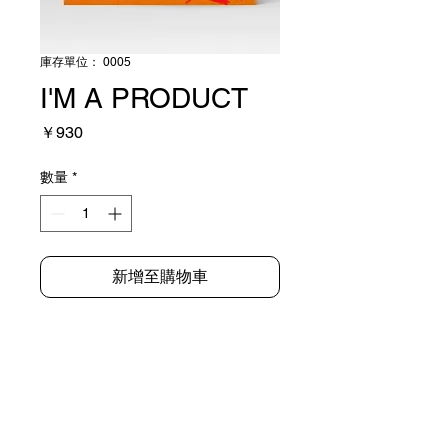
庫存單位： 0005
I'M A PRODUCT
價
￥930
格
數量
*
新增至購物車
OIL ON CANVAS
PRODUCT INFO
I'm a product detail. I'm a great place